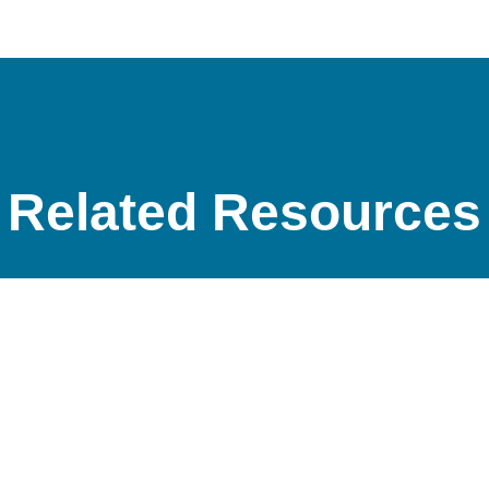
Related Resources
Article
Navegar: Vendendo da
maneira que as pessoas
gostam de comprar
6 leitura de um min
Ler Artigo