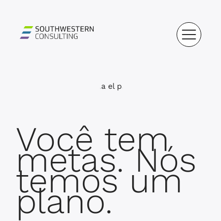
Você tem
metas. Nós
temos um
plano.